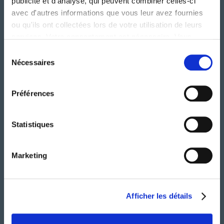
publicité et d'analyse, qui peuvent combiner celles-ci
avec d'autres informations que vous leur avez fournies
ou qu'ils ont collectées lors de votre utilisation de leurs
services. Votre consentement est nécessaire. Vous
A PROPOS
pouvez le retirer à tout moment.
Sélection
SERVICES
Nécessaires
du
consentement
IMPLANTATIONS
Préférences
ENGAGEMENTS
Statistiques
MEDIAS
Marketing
INVESTISSEURS
CARRIERE
Afficher les détails
CONTACT