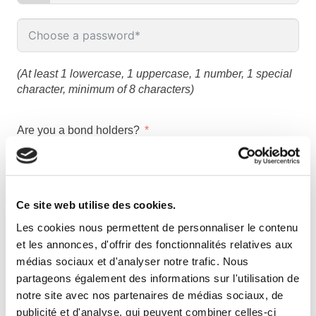
(At least 1 lowercase, 1 uppercase, 1 number, 1 special
character, minimum of 8 characters)
Are you a bond holders?
Yes
No
Ce site web utilise des cookies.
We collect your personal data as part of this form in
order to evaluate and validate, or not, your
Les cookies nous permettent de personnaliser le contenu
registration. Your consent is required for this
et les annonces, d'offrir des fonctionnalités relatives aux
collection, and you may withdraw it at any time. For
médias sociaux et d'analyser notre trafic. Nous
further information, please consult our
Personal data
partageons également des informations sur l'utilisation de
protection policy
.
notre site avec nos partenaires de médias sociaux, de
publicité et d'analyse, qui peuvent combiner celles-ci