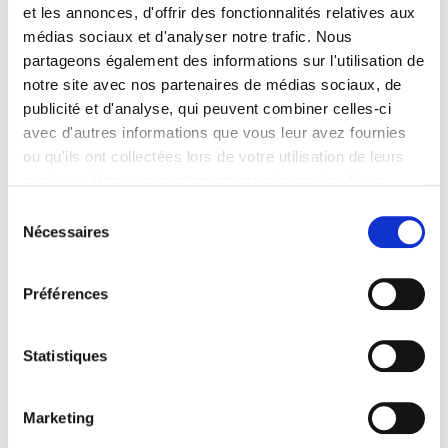
et les annonces, d'offrir des fonctionnalités relatives aux
médias sociaux et d'analyser notre trafic. Nous
ATALIAN assure la sécurité en gare pour la Coupe du
partageons également des informations sur l'utilisation de
Monde de Rugby
notre site avec nos partenaires de médias sociaux, de
publicité et d'analyse, qui peuvent combiner celles-ci
avec d'autres informations que vous leur avez fournies
ou qu'ils ont collectées lors de votre utilisation de leurs
ATALIAN était présent au forum L4M de Cherbourg
services. Votre consentement est nécessaire. Vous
pouvez le retirer à tout moment.
Sélection
Nécessaires
du
Un nouveau succès pour ATALIAN Academy !
consentement
Préférences
ATALIAN Maintenance & Energy, pourquoi ?
Statistiques
Marketing
1
2
3
4
5