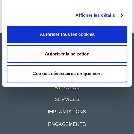
6
7
8
…
11
Afficher les détails
Autoriser tous les cookies
Autoriser la sélection
Cookies nécessaires uniquement
A PROPOS
SERVICES
IMPLANTATIONS
ENGAGEMENTS